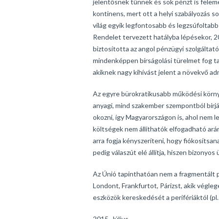
jelentősnek tűnnek és sok pénzt is felem
kontinens, mert ott a helyi szabályozás s
világ egyik legfontosabb és legzsúfolta
Rendelet tervezett hatályba lépésekor, 2
biztosította az angol pénzügyi szolgálta
mindenképpen bírságolási türelmet fog ta
akiknek nagy kihívást jelent a növekvő ad
Az egyre bürokratikusabb működési körny
anyagi, mind szakember szempontból bírják
okozni, így Magyarországon is, ahol nem l
költségek nem állíthatók elfogadható ará
arra fogja kényszeríteni, hogy fiókosítsa
pedig válaszút elé állítja, hiszen bizonyo
Az Únió tapinthatóan nem a fragmentált p
Londont, Frankfurtot, Párizst, akik végle
eszközök kereskedését a perifériáktól (pl.
2015. Július