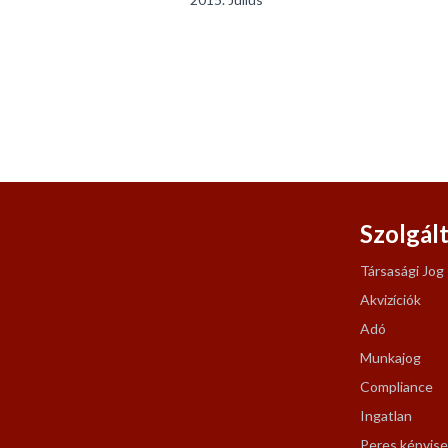
Szolgál
Társasági Jog
Akvizíciók
Adó
Munkajog
Compliance
Ingatlan
Peres képvise