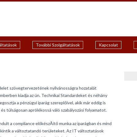
áltatások
További Szolgáltatások
Kapcsolat
delet szövegtervezetének nyilvánosságra hozatalát
mberben kiadja az ún. Technikai Standardeket és néhány
egosztja a pénzügyi iparág szereplőivel, akik már eddig is
ú és túlságosan aprólékossá váló szabályozási folyamatot.
eindult a compliance előkészÃítő munka az iparágban és mind
ekintik a változtatandó területeket. Az IT változtatások