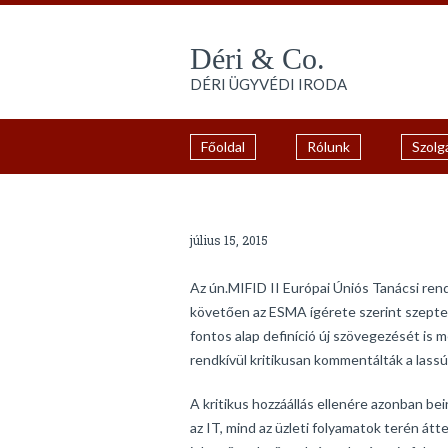
Déri & Co.
DÉRI ÜGYVÉDI IRODA
Főoldal
Rólunk
Szolg
július 15, 2015
Az ún.MIFID II Európai Úniós Tanácsi ren
követően az ESMA ígérete szerint szepte
fontos alap definíció új szövegezését is m
rendkí­vül kritikusan kommentálták a lass
A kritikus hozzáállás ellenére azonban b
az IT, mind az üzleti folyamatok terén átt