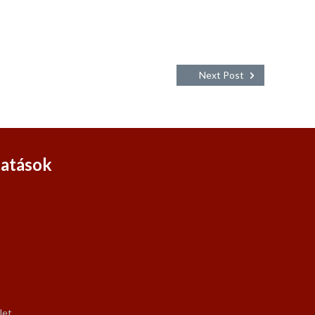
Next Post
tatások
let