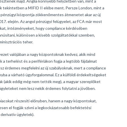
észtenek majd. Anglia könnyebb helyzetben van, mint a
ok tekintetben a MIFID II elébe ment. Persze London, mint a
bb pénzügyi központja zökkenőmentes átmenetet akar az új
017. elején. Az angol pénzügyi felügyelet, az FCA már most
tókat, intézményeket, hogy compliance kérdésében
núsítani, különösen a kisebb szolgáltatókkal szemben,
minisztrációs teher.
ezet valójában a nagy központoknak kedvez, akik mind
 a terhelést és a perifériákon fogja a legtöbb fájdalmat
esz érdemes megfelelni az új szabályoknak, mert a compliance
nyba a várható ügyforgalommal. Ez a külföldi érdekeltségeket
nak (akik eddig még nem tették meg), a magyar szereplőket
s ügyleteket nem lesz nekik érdemes folytatni a jövőben.
iacokat részesíti előnyben, hanem a nagy központokat,
gesen el fogják szívni a legkockázatosabb befektetési
 derivatív ügyletek).