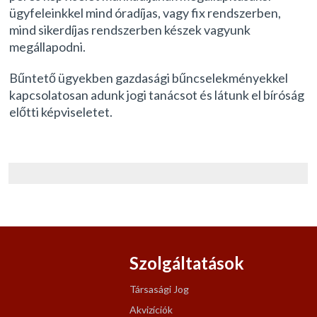
ügyfeleinkkel mind óradíjas, vagy fix rendszerben,
mind sikerdíjas rendszerben készek vagyunk
megállapodni.
Bűntető ügyekben gazdasági bűncselekményekkel
kapcsolatosan adunk jogi tanácsot és látunk el bíróság
előtti képviseletet.
Szolgáltatások
Társasági Jog
Akvizíciók