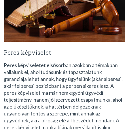
Peres képviselet
Peres képviseletet elsősorban azokban a témákban
vállalunk el, ahol tudásunk és tapasztalatunk
garanciája lehet annak, hogy ügyfelünk (akár alperesi,
akár felperesi pozícióban) a perben sikeres lesz. A
peres képviselet ma már nem egyéni ügyvédi
teljesítmény, hanem jól szervezett csapatmunka, ahol
az előkészítőknek, a háttérben dolgozóknak
ugyanolyan fontos a szerepe, mint annak az
ügyvédnek, aki a bíróság elé áll beszédet mondani. A
peres képviselet munkadíjának megállapításakor