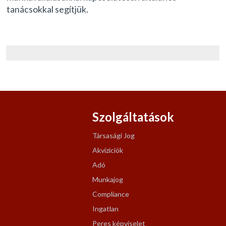
tanácsokkal segítjük.
Szolgáltatások
Társasági Jog
Akvizíciók
Adó
Munkajog
Compliance
Ingatlan
Peres képviselet